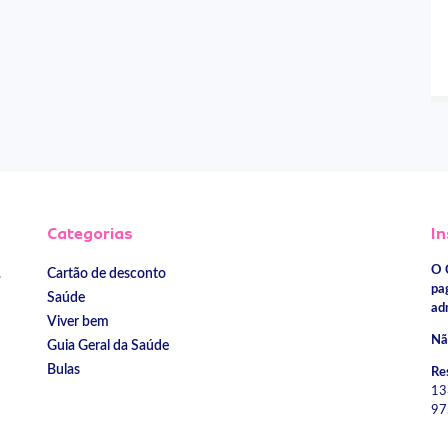
Categorias
In
O 
Cartão de desconto
e
pa
Saúde
ad
Viver bem
Nã
Guia Geral da Saúde
Bulas
Re
13
97