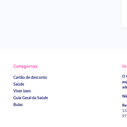
Categorias
In
O 
Cartão de desconto
e
pa
Saúde
ad
Viver bem
Nã
Guia Geral da Saúde
Bulas
Re
13
97