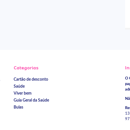
Categorias
In
O 
Cartão de desconto
e
pa
Saúde
ad
Viver bem
Nã
Guia Geral da Saúde
Bulas
Re
13
97