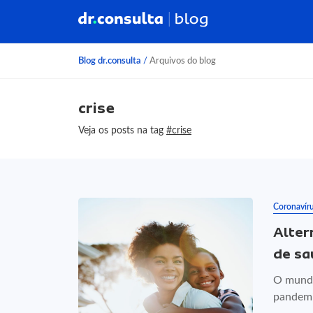
Blog dr.consulta
/
Arquivos do blog
crise
Veja os posts na tag
#crise
Coronavír
Alter
de sa
O mundo
pandemi