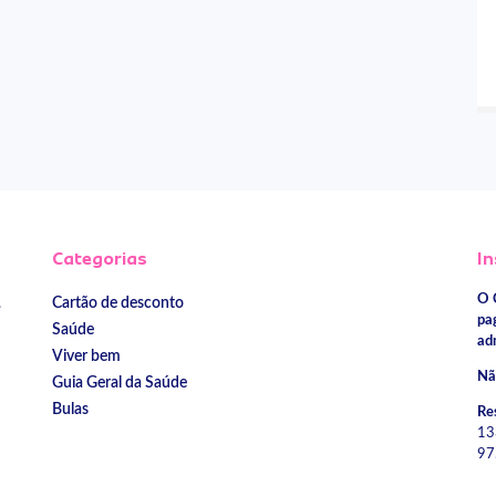
Categorias
In
O 
Cartão de desconto
e
pa
Saúde
ad
Viver bem
Nã
Guia Geral da Saúde
Bulas
Re
13
97