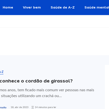
Home
Viver bem
Saúde de A-Z
Saúde menta
A-Z
conhece o cordão de girassol?
imos anos, tem ficado mais comum ver pessoas nas mais
 situações utilizando um crachá ou...
18, abr de 2023
14 minutos para ler
nsulta