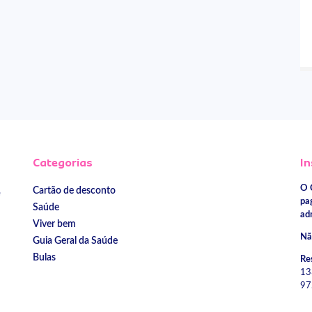
Categorias
In
O 
Cartão de desconto
e
pa
Saúde
ad
Viver bem
Nã
Guia Geral da Saúde
Bulas
Re
13
97