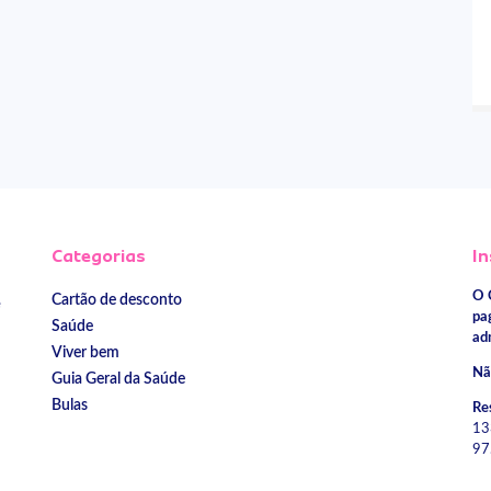
Categorias
In
O 
Cartão de desconto
e
pa
Saúde
ad
Viver bem
Nã
Guia Geral da Saúde
Bulas
Re
13
97