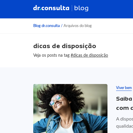
Blog dr.consulta
/
Arquivos do blog
dicas de disposição
Veja os posts na tag
#dicas de disposição
Viver bem
Saiba
com d
A dispos
qualidad