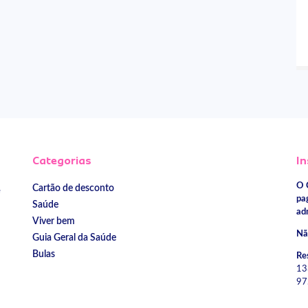
Categorias
In
O 
Cartão de desconto
e
pa
Saúde
ad
Viver bem
Nã
Guia Geral da Saúde
Bulas
Re
13
97