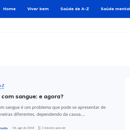
Home
Viver bem
Saúde de A-Z
Saúde menta
A-Z
 com sangue: e agora?
om sangue é um problema que pode se apresentar de
neiras diferentes, dependendo da causa....
06, ago de 2018
2 minutos para ler
nsulta