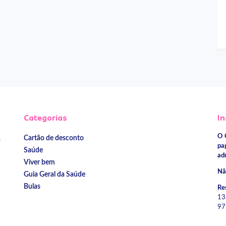
Categorias
In
O 
Cartão de desconto
e
pa
Saúde
ad
Viver bem
Nã
Guia Geral da Saúde
Bulas
Re
13
97