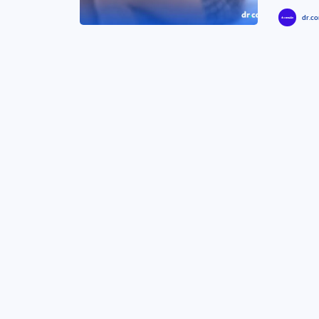
dr.co