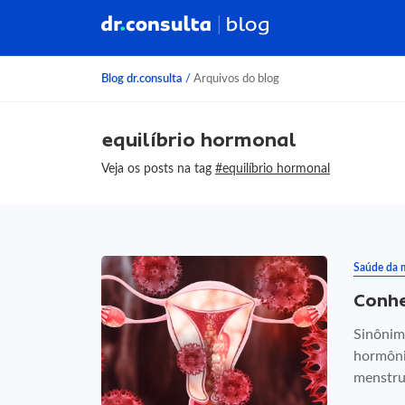
Blog dr.consulta
/
Arquivos do blog
equilíbrio hormonal
Veja os posts na tag
#equilíbrio hormonal
Saúde da 
Conhe
Sinônim
hormôni
menstrua