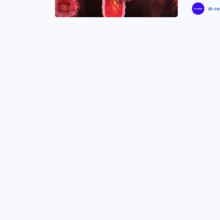
dr.co