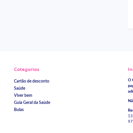
Categorias
In
O 
Cartão de desconto
e
pa
Saúde
ad
Viver bem
Nã
Guia Geral da Saúde
Bulas
Re
13
97