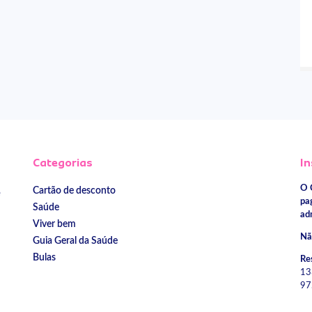
Categorias
In
O 
Cartão de desconto
e
pa
Saúde
ad
Viver bem
Nã
Guia Geral da Saúde
Bulas
Re
13
97