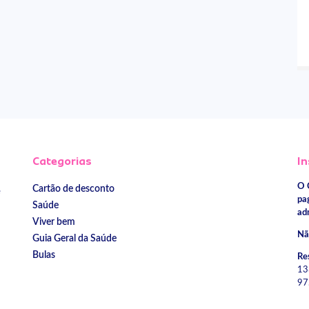
Categorias
In
O 
Cartão de desconto
e
pa
Saúde
ad
Viver bem
Nã
Guia Geral da Saúde
Bulas
Re
13
97