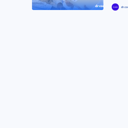
dr.co