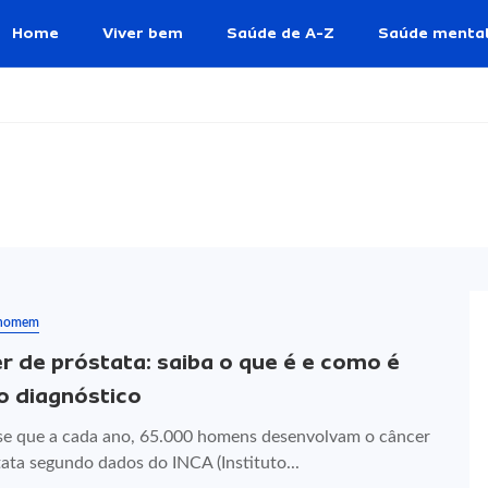
Home
Viver bem
Saúde de A-Z
Saúde menta
 homem
r de próstata: saiba o que é e como é
 o diagnóstico
se que a cada ano, 65.000 homens desenvolvam o câncer
ata segundo dados do INCA (Instituto...