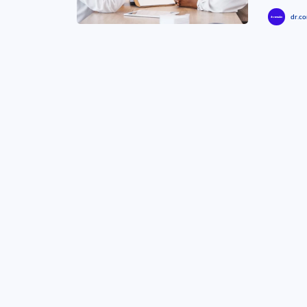
dr.co