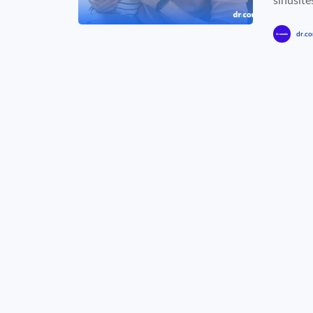
sinusite
dr.co