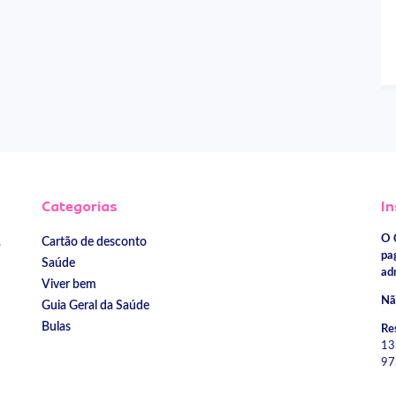
Categorias
In
O 
Cartão de desconto
e
pa
Saúde
ad
Viver bem
Nã
Guia Geral da Saúde
Bulas
Re
13
97