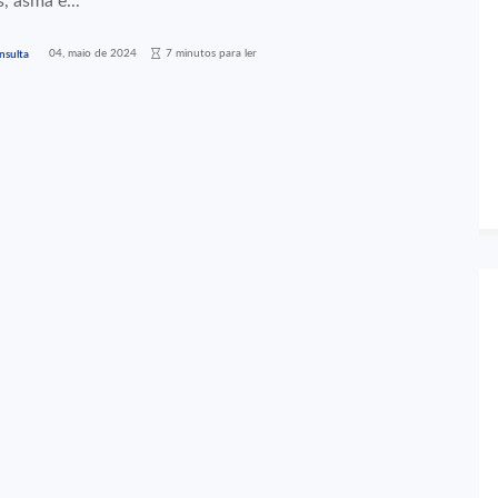
s, asma e...
04, maio de 2024
7 minutos para ler
nsulta