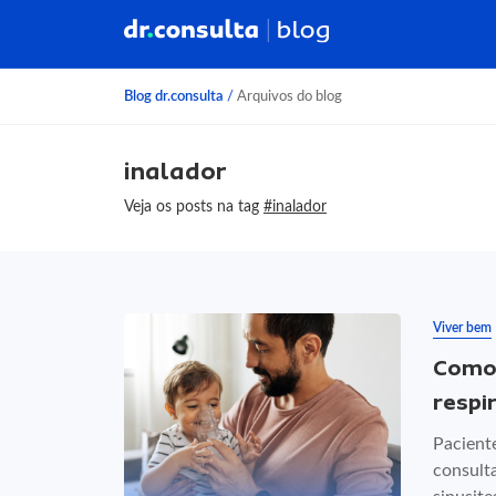
Blog dr.consulta
/
Arquivos do blog
inalador
Veja os posts na tag
#inalador
Viver bem
Como 
respi
Pacient
consult