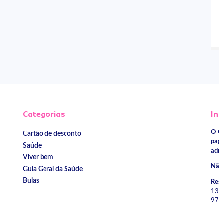
Categorias
In
O 
Cartão de desconto
e
pa
Saúde
ad
Viver bem
Nã
Guia Geral da Saúde
Bulas
Re
13
97