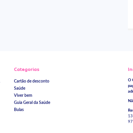
Categorias
In
O 
Cartão de desconto
e
pa
Saúde
ad
Viver bem
Nã
Guia Geral da Saúde
Bulas
Re
13
97