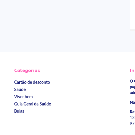
Categorias
In
O 
Cartão de desconto
e
pa
Saúde
ad
Viver bem
Nã
Guia Geral da Saúde
Bulas
Re
13
97