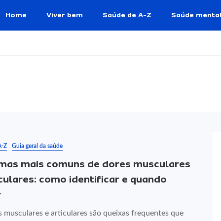
Home
Viver bem
Saúde de A-Z
Saúde menta
A-Z
Guia geral da saúde
mas mais comuns de dores musculares
iculares: como identificar e quando
r
s musculares e articulares são queixas frequentes que