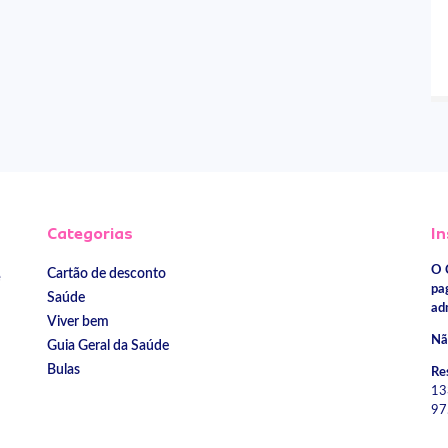
Categorias
In
O 
Cartão de desconto
e
pa
Saúde
ad
Viver bem
Nã
Guia Geral da Saúde
Bulas
Re
13
97