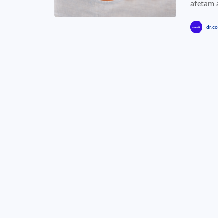
afetam a
dr.co