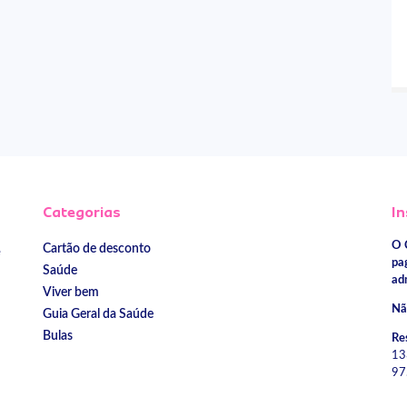
Categorias
In
O 
Cartão de desconto
e
pa
Saúde
ad
Viver bem
Nã
Guia Geral da Saúde
Bulas
Re
13
97