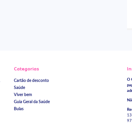
Categorias
In
O 
Cartão de desconto
e
pa
Saúde
ad
Viver bem
Nã
Guia Geral da Saúde
Bulas
Re
13
97