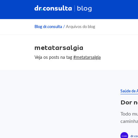
Blog dr.consulta
/
Arquivos do blog
metatarsalgia
Veja os posts na tag
#metatarsalgia
Saúde de 
Dor n
Todo mu
caminhar
dr.co