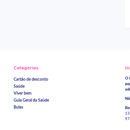
Categorias
In
O 
Cartão de desconto
e
pa
Saúde
ad
Viver bem
Nã
Guia Geral da Saúde
Bulas
Re
13
97