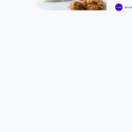
dr.co