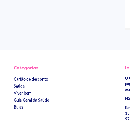
Categorias
In
O 
Cartão de desconto
e
pa
Saúde
ad
Viver bem
Nã
Guia Geral da Saúde
Bulas
Re
13
97