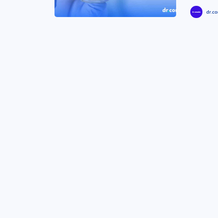
dr.co