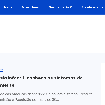
Home
Viver bem
Saúde de A-Z
Saúde menta
A-Z
isia infantil: conheça os sintomas da
mielite
da das Américas desde 1990, a poliomielite ficou restrita
nistão e Paquistão por mais de 30...