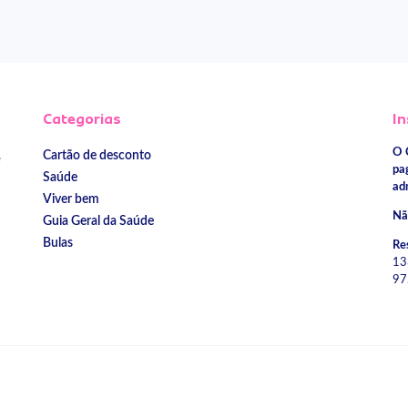
Categorias
In
O 
Cartão de desconto
e
pa
Saúde
ad
Viver bem
Nã
Guia Geral da Saúde
Bulas
Re
13
97