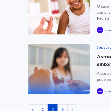
O saram
complic
Pediatria
dr.co
Saúde da c
Asma 
sinto
A asma 
pode se
dr.co
«
1
2
3
»