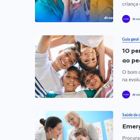
criança 
dr.co
Guia geral
10 pe
ao pe
O bom d
na evolu
dr.co
Saúde da c
Emerg
Procura