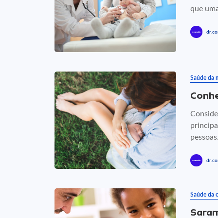
que uma 
dr.co
Saúde da 
Conhe
Conside
princip
pessoas.
dr.co
Saúde da c
Saram