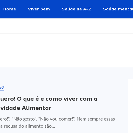
Home
Viver bem
Saúde de A-Z
Saúde menta
A-Z
uero! O que é e como viver com a
ividade Alimentar
ero!“, “Não gosto“. “Não vou comer!“. Nem sempre essas
 a recusa do alimento são...