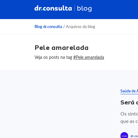
Blog dr.consulta
/
Arquivos do blog
Pele amarelada
Veja os posts na tag
#Pele amarelada
Saúde de 
Será 
Os sint
que as c
dr.co