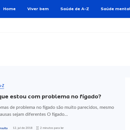
Home
Viver bem
Saúde de A-Z
Saúde menta
A-Z
que estou com problema no fígado?
omas de problema no fígado são muito parecidos, mesmo
ausas sejam diferentes O fígado...
12, jul de 2018
2 minutos para ler
nsulta