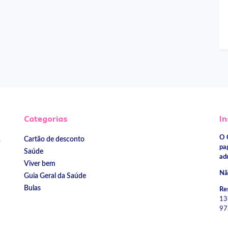
Categorias
In
O 
Cartão de desconto
e
pa
Saúde
ad
Viver bem
Nã
Guia Geral da Saúde
Bulas
Re
13
97