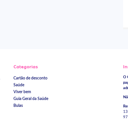
Categorias
In
O 
Cartão de desconto
e
pa
Saúde
ad
Viver bem
Nã
Guia Geral da Saúde
Bulas
Re
13
97