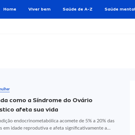
Home
Viver bem
Saúde de A-Z
Saúde menta
mulher
da como a Síndrome do Ovário
ístico afeta sua vida
ndição endocrinometabólica acomete de 5% a 20% das
 em idade reprodutiva e afeta significativamente a...