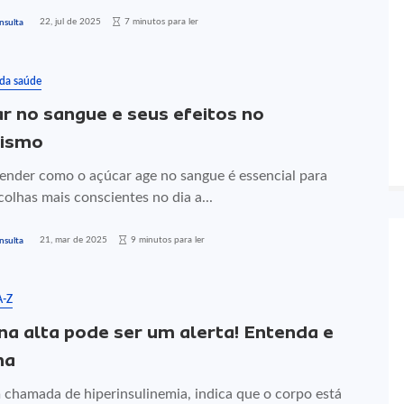
22, jul de 2025
7 minutos para ler
nsulta
 da saúde
r no sangue e seus efeitos no
nismo
nder como o açúcar age no sangue é essencial para
colhas mais conscientes no dia a...
21, mar de 2025
9 minutos para ler
nsulta
A-Z
ina alta pode ser um alerta! Entenda e
na
chamada de hiperinsulinemia, indica que o corpo está