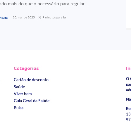
do mais do que o necessário para regular...
20, mar de 2025
9 minutos para ler
nsulta
Categorias
In
O 
Cartão de desconto
e
pa
Saúde
ad
Viver bem
Nã
Guia Geral da Saúde
Bulas
Re
13
97