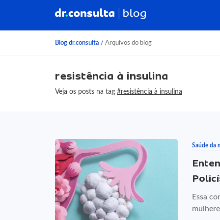
Blog dr.consulta
/
Arquivos do blog
resistência à insulina
Veja os posts na tag
#resistência à insulina
Saúde da 
Enten
Polic
Essa co
mulheres