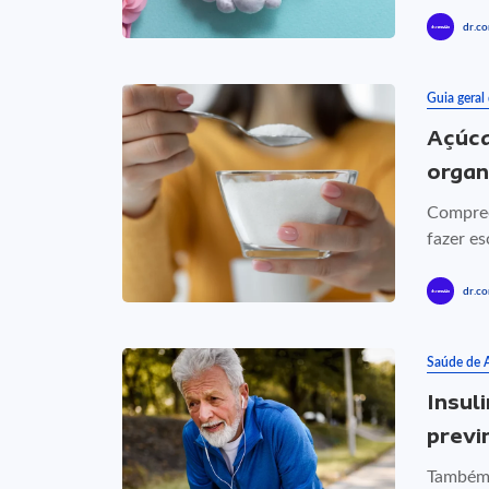
dr.co
Guia geral
Açúca
orga
Compree
fazer es
dr.co
Saúde de 
Insul
previ
Também 