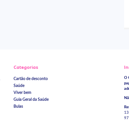
Categorias
In
O 
Cartão de desconto
e
pa
Saúde
ad
Viver bem
Nã
Guia Geral da Saúde
Bulas
Re
13
97