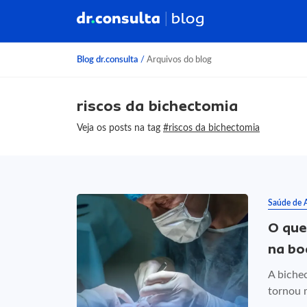
Blog dr.consulta
/
Arquivos do blog
riscos da bichectomia
Veja os posts na tag
#riscos da bichectomia
Saúde de 
O que
na bo
A biche
tornou 