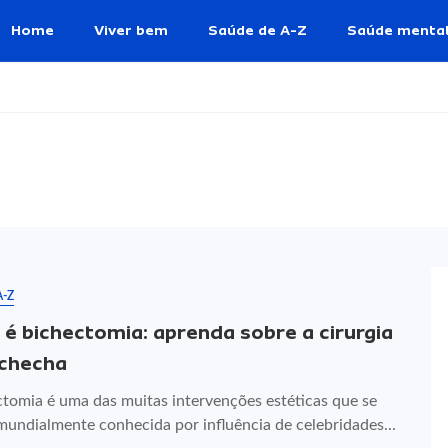
Home
Viver bem
Saúde de A-Z
Saúde menta
A-Z
 é bichectomia: aprenda sobre a cirurgia
checha
ctomia é uma das muitas intervenções estéticas que se
mundialmente conhecida por influência de celebridades...