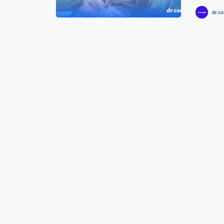
dr.co