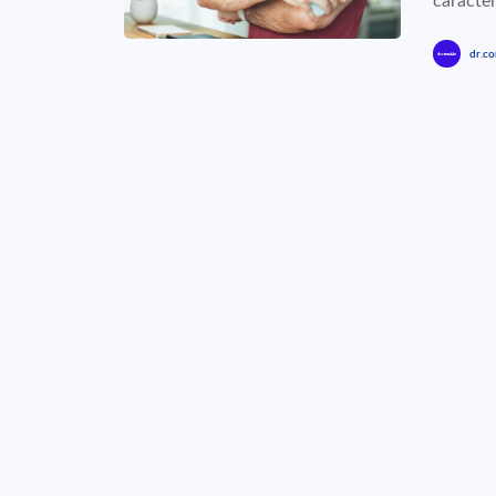
caracterí
dr.co