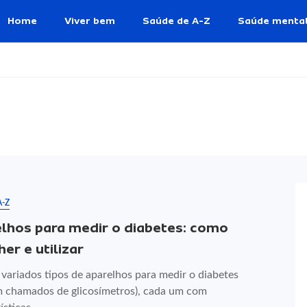
Home
Viver bem
Saúde de A-Z
Saúde menta
A-Z
lhos para medir o diabetes: como
er e utilizar
variados tipos de aparelhos para medir o diabetes
 chamados de glicosímetros), cada um com