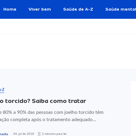
Home
Viver bem
Saúde de A-Z
Saúde menta
A-Z
o torcido? Saiba como tratar
e 80% a 90% das pessoas com joelho torcido têm
ação completa após o tratamento adequado...
04, jul de 2018
2 minutos para ler
nsulta