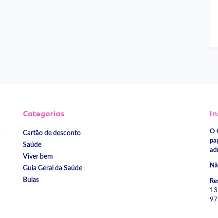
Categorias
In
O 
Cartão de desconto
e
pa
Saúde
ad
Viver bem
Nã
Guia Geral da Saúde
Bulas
Re
13
97