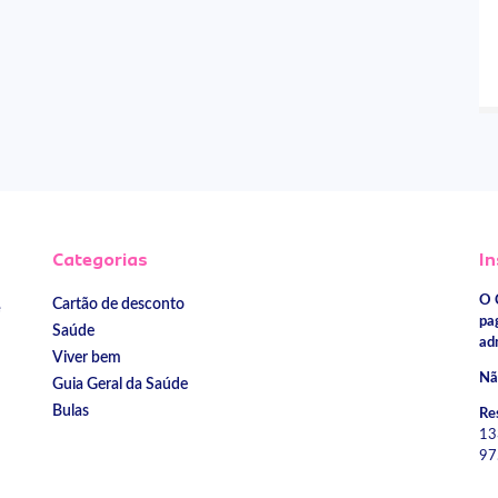
Categorias
In
O 
Cartão de desconto
e
pa
Saúde
ad
Viver bem
Nã
Guia Geral da Saúde
Bulas
Re
13
97