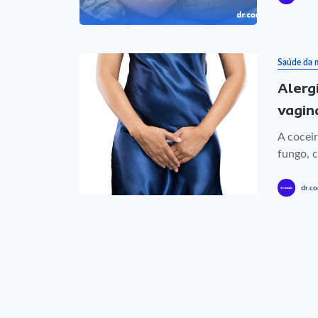
Saúde da 
Alerg
vagin
A cocei
fungo, c
dr.co