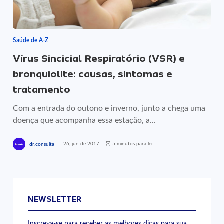
Saúde de A-Z
Vírus Sincicial Respiratório (VSR) e
bronquiolite: causas, sintomas e
tratamento
Com a entrada do outono e inverno, junto a chega uma
doença que acompanha essa estação, a...
26, jun de 2017
5 minutos para ler
dr.consulta
NEWSLETTER
Inscreva-se para receber as melhores dicas para sua