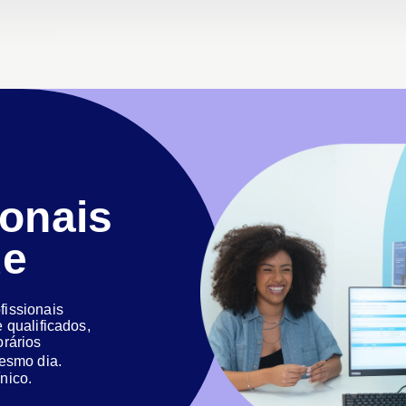
ionais
de
issionais
 qualificados,
orários
 mesmo dia.
nico.