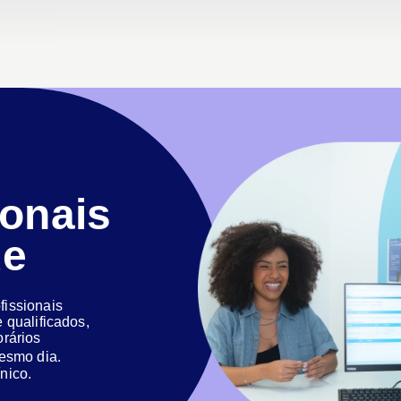
ionais
de
issionais
 qualificados,
orários
 mesmo dia.
nico.