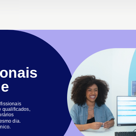
ionais
de
issionais
 qualificados,
orários
 mesmo dia.
nico.