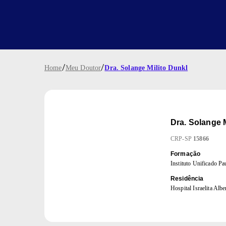
/
/
Home
Meu Doutor
Dra. Solange Milito Dunkl
Dra.
Solange M
CRP
-
SP
15866
Formação
Instituto Unificado Pau
Residência
Hospital Israelita Albe