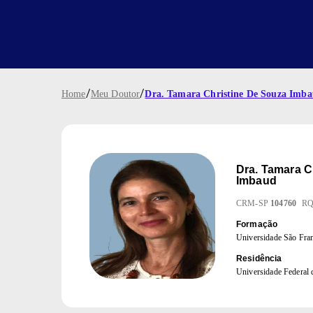
/
/
Home
Meu Doutor
Dra. Tamara Christine De Souza Imb
Dra.
Tamara C
Imbaud
CRM
-
SP
104760
R
Formação
Universidade São Fran
Residência
Universidade Federal