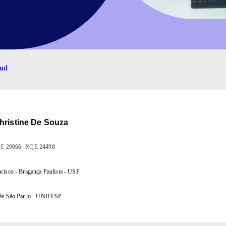
aud
hristine De Souza
QE
29066
RQE
24498
cisco - Bragança Paulista - USF
 de São Paulo - UNIFESP