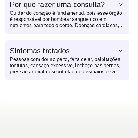
Por que fazer uma consulta?
Cuidar do coração é fundamental, pois esse órgão
é responsável por bombear sangue rico em
nutrientes para todo o corpo. Doenças cardíacas,
como hipertensão, infarto e insuficiência cardíaca,
podem se desenvolver silenciosamente e levar a
complicações sérias. Consultas regulares ajudam
Sintomas tratados
a identificar riscos precocemente, garantindo um
tratamento eficaz. No dr.consulta, o
Pessoas com dor no peito, falta de ar, palpitações,
acompanhamento é acessível e abrangente,
tonturas, cansaço excessivo, inchaço nas pernas,
promovendo saúde e qualidade de vida.
pressão arterial descontrolada e desmaios devem
procurar essa especialidade.