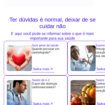
Ter dúvidas é normal, deixar de se
cuidar não
E aqui você pode se informar sobre o que é mais
importante para sua saúde
Guia geral da saúde
Exame
Quando procurar um
Princi
cardiologista?
coraçã
sua sa
Saiba mais
Saiba
Saúde de A-Z
Saúde 
O que são doenças
Conheç
cardiovasculares?
fazem 
coraçã
Saiba mais
Saiba