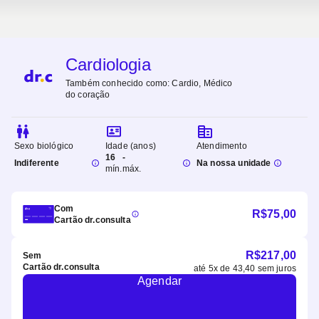
Cardiologia
Também conhecido como:
Cardio, Médico
do coração
Sexo biológico
Idade (anos)
Atendimento
16
-
Indiferente
Na nossa unidade
mín.
máx.
Com
R$
75,00
Cartão dr.consulta
R$
217,00
Sem
Cartão dr.consulta
até
5
x de
43,40
sem juros
Agendar