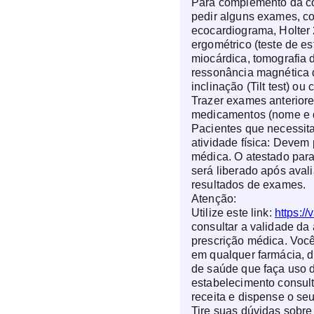
Para complemento da co
pedir alguns exames, c
ecocardiograma, Holter
ergométrico (teste de esf
miocárdica, tomografia d
ressonância magnética d
inclinação (Tilt test) ou
Trazer exames anteriore
medicamentos (nome e 
Pacientes que necessit
atividade física: Devem
médica. O atestado para
será liberado após aval
resultados de exames.
Atenção:
Utilize este link:
https://
consultar a validade da 
prescrição médica. Você
em qualquer farmácia, d
de saúde que faça uso d
estabelecimento consul
receita e dispense o s
Tire suas dúvidas sobr