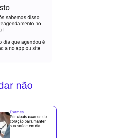
sto
nós sabemos disso
 reagendamento no
il
no dia que agendou é
cia no app ou site
idar não
Exames
Principais exames do
coração para manter
sua saúde em dia