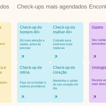
ados
Check-ups mais agendados
Encont
a
Check-up do
Check-up da
Gastro
homem 40+
mulher 40+
Seu cuida
Dê mais atenção a
Cuidado para
gora
preventivo
saúde, antes de
mulheres mais
precisar
maduras
ia e
Check-up de
Check-up do
Urologis
a
rotina
coração
Receba um
Mantenha a saúde
ápido
Faça as consultas e
mais dire
do seu coração em
exames prioritários
dia