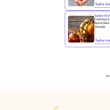
Saiba ma
Saúde de A
Conheça 6 
fazem bem 
coração
Saiba ma
As