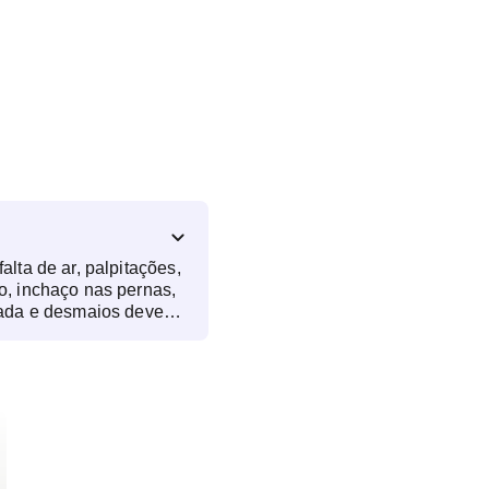
alta de ar, palpitações,
o, inchaço nas pernas,
olada e desmaios devem
e.