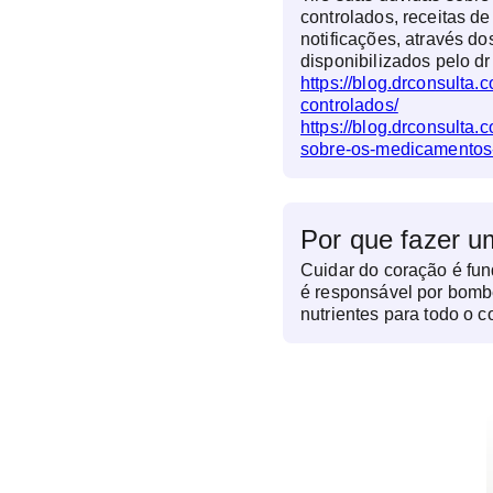
controlados, receitas de
notificações, através do
disponibilizados pelo dr
https://blog.drconsulta
controlados/
https://blog.drconsulta.
sobre-os-medicamentos-
Por que fazer u
Cuidar do coração é fun
é responsável por bomb
nutrientes para todo o 
como hipertensão, infart
podem se desenvolver s
complicações sérias. C
a identificar riscos pr
tratamento eficaz. No dr
acompanhamento é aces
promovendo saúde e qua