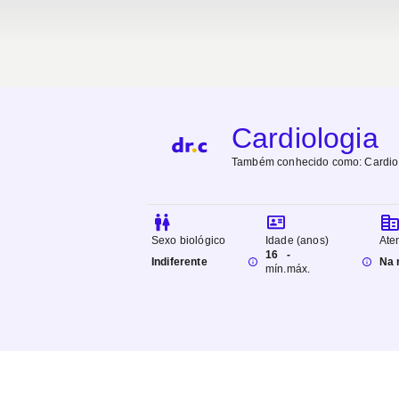
Cardiologia
Também conhecido como:
Cardio
Sexo biológico
Idade (anos)
Ate
16
-
Indiferente
Na 
mín.
máx.