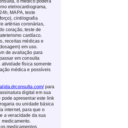
nsulta, o médico poderá
omo eletrocardiograma,
 24h, MAPA, teste
orço), cintilografia
e artérias coronárias,
o coração, teste de
 cateterismo cardíaco.
s, receitas médicas e
dosagem) em uso.
am de avaliação para
 passar em consulta
 atividade física somente
iação médica e possíveis
valida.drconsulta.com/
para
assinatura digital em sua
 pode apresentar este link
rogaria ou unidade básica
a internet, para que o
te a veracidade da sua
eu medicamento.
e os medicamentos