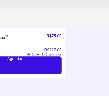
R$
75,00
ulta
R$
217,00
até
5
x de
43,40
sem juros
Agendar