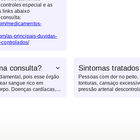
 controles especial e as
s links abaixo
 consulta:
.com/medicamentos-
com/as-principais-duvidas-
controlados/
ma consulta?
Sintomas tratados
damental, pois esse órgão
Pessoas com dor no peito, f
ear sangue rico em
tonturas, cansaço excessiv
corpo. Doenças cardíacas,
pressão arterial descontr
o e insuficiência cardíaca,
procurar essa especialidad
ilenciosamente e levar a
onsultas regulares ajudam
ecocemente, garantindo um
.consulta, o
sível e abrangente,
lidade de vida.