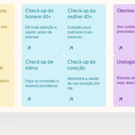
pia
Check-up do
Check-up da
Otorrino
homem 40+
mulher 40+
 sua
Seu cuida
Dê mais atenção a
Cuidado para
preventivo
saúde, antes de
mulheres mais
precisar
maduras
Check-up de
Check-up do
Urologis
al
rotina
coração
Receba um
Mantenha a saúde
ápido
Faça as consultas e
mais dire
do seu coração em
exames prioritários
dia