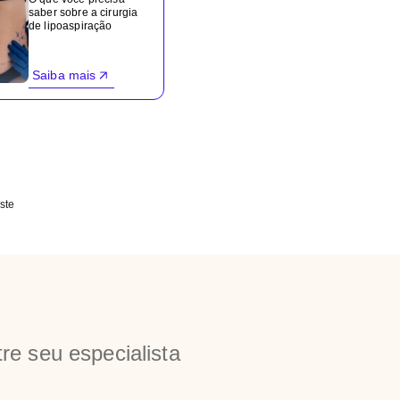
saber sobre a cirurgia
de lipoaspiração
Saiba mais
ste
re seu especialista