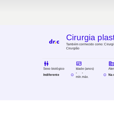
Cirurgia plas
Também conhecido como:
Cirurgi
Cirurgião
Sexo biológico
Idade (anos)
Ate
-
-
Indiferente
Na 
mín.
máx.