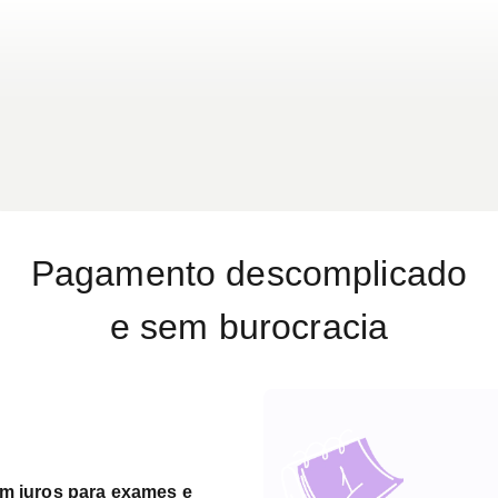
atoriais, para garantir a
queimaduras ou cirurgias p
A consulta também é
melhor funcionalidade e ap
ar a recuperação e alinhar
 cuidados necessários no
Pagamento descomplicado
e sem burocracia
em juros para exames e