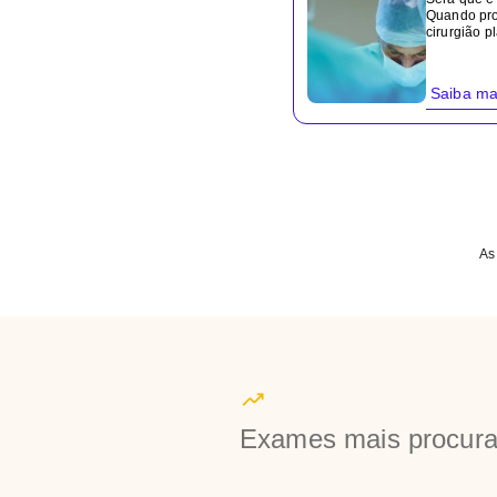
Quando pr
cirurgião pl
Saiba ma
As
Exames mais procur