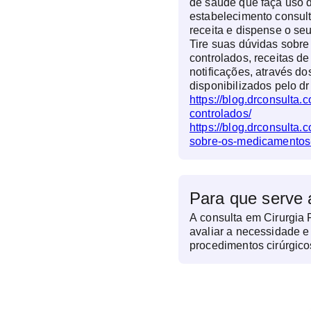
de saúde que faça uso d
estabelecimento consul
receita e dispense o s
Tire suas dúvidas sobr
controlados, receitas de
notificações, através do
disponibilizados pelo dr
https://blog.drconsulta
controlados/
https://blog.drconsulta.
sobre-os-medicamentos-
Para que serve 
A consulta em Cirurgia P
avaliar a necessidade e
procedimentos cirúrgico
O cirurgião plástico an
do paciente, discute exp
sobre os procedimentos 
pode solicitar exames p