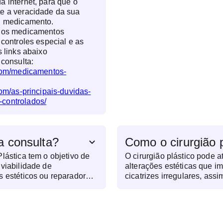
a internet, para que o
te a veracidade da sua
eu medicamento.
e os medicamentos
 controles especial e as
s links abaixo
 consulta:
.com/medicamentos-
com/as-principais-duvidas-
controlados/
a consulta?
Como o cirurgião 
lástica tem o objetivo de
O cirurgião plástico pode 
 viabilidade de
alterações estéticas que i
s estéticos ou reparadores.
cicatrizes irregulares, assi
alisa as condições de saúde
excesso de pele após perda
ectativas e esclarece
envelhecimento da pele, a
indicados. Além disso,
congênitas ou adquiridas.
ré-operatórios, como
na recuperação de áreas af