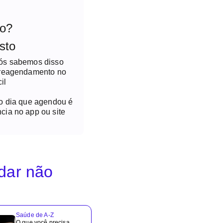
to?
sto
nós sabemos disso
 reagendamento no
il
no dia que agendou é
cia no app ou site
idar não
Saúde de A-Z
O que você precisa