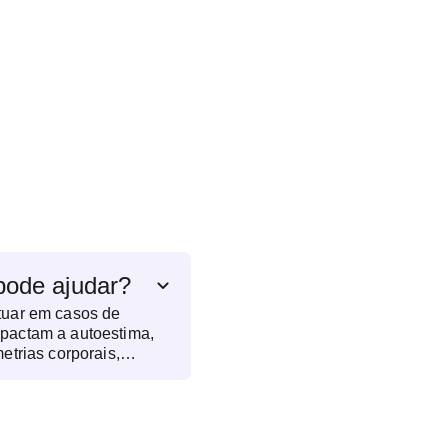
pode ajudar?
atuar em casos de
mpactam a autoestima,
metrias corporais,
 de peso significativa e
lém de deformidades
 Também pode auxiliar
etadas por traumas,