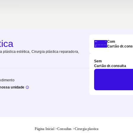
tica
Com
Cartão dr.cons
a plástica estética, Cirurgia plástica reparadora,
Sem
Cartão dr.consulta
ndimento
nossa unidade
Página Inicial
>
Consultas
>
Cirurgia plastica