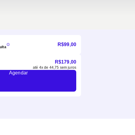
R$
99,00
ulta
R$
179,00
até
4
x de
44,75
sem juros
Agendar