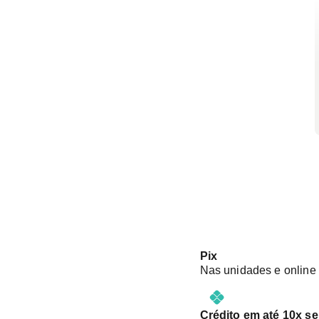
hemograma e testes labor
segurança da cirurgia. 
fundamental para planej
as orientações sobre os
pós-operatório.
Pix
Nas unidades e online
Crédito em até 10x s