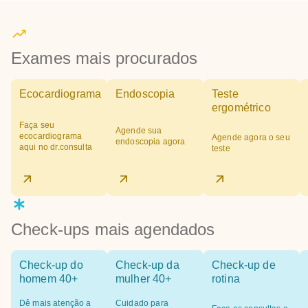
Exames mais procurados
Ecocardiograma
Endoscopia
Teste
ergométrico
Faça seu
Agende sua
ecocardiograma
Agende agora o seu
endoscopia agora
aqui no dr.consulta
teste
Check-ups mais agendados
Check-up do
Check-up da
Check-up de
homem 40+
mulher 40+
rotina
Dê mais atenção a
Cuidado para