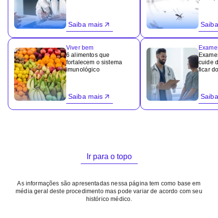
Saiba mais
Saiba
Viver bem
Exame
6 alimentos que
Exames
fortalecem o sistema
cuide 
imunológico
ficar d
Saiba mais
Saiba
Ir para o topo
As informações são apresentadas nessa página tem como base em
média geral deste procedimento mas pode variar de acordo com seu
histórico médico.