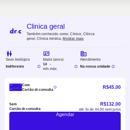
Clinica geral
Também conhecido como:
Clinico, Clínica
geral, Clínica médica
,
Mostrar mais
Sexo biológico
Idade (anos)
Atendimento
14
-
Indiferente
Na nossa unidade
mín.
máx.
Com
R$
45,00
Cartão dr.consulta
R$
132,00
Sem
Cartão dr.consulta
até
3
x de
44,00
sem juros
Agendar