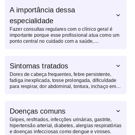
A importância dessa
especialidade
Fazer consultas regulares com o clínico geral é
importante porque esse profissional atua como um
ponto central no cuidado com a saúde,
identificando alterações precocemente, orientando
sobre hábitos saudáveis e encaminhando para
especialistas, se necessário. As consultas
Sintomas tratados
permitem acompanhar doenças crônicas, prevenir
complicações e realizar exames de rotina.
Dores de cabeça frequentes, febre persistente,
fadiga inexplicada, tosse prolongada, dificuldade
para respirar, dor abdominal, tontura, inchaço em
diferentes partes do corpo e alterações na pressão
arterial.
Doenças comuns
Gripes, resfriados, infecções urinárias, gastrite,
hipertensão arterial, diabetes, alergias respiratórias
e doenças infecciosas como dengue e viroses.