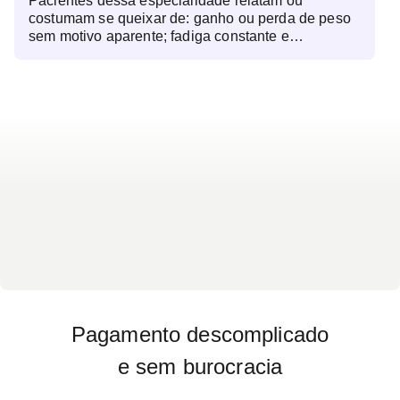
Pacientes dessa especialidade relatam ou
até a fertilidade. Além de diagnosticar doenças
costumam se queixar de: ganho ou perda de peso
hormonais, a consulta permite monitorar condições
sem motivo aparente; fadiga constante e
crônicas como diabetes e hipotireoidismo,
indisposição; alterações no ciclo menstrual ou
prevenindo complicações graves. O
infertilidade; queda excessiva de cabelo; sudorese
endocrinologista também auxilia na reposição
intensa ou mãos e pés frios; aumento ou
hormonal, seja para equilíbrio da puberdade,
diminuição da sede e da vontade de urinar;
menopausa ou deficiências específicas. Exames
palpitações e tremores frequentes; dificuldade de
laboratoriais e de imagem podem ser solicitados
concentração e lapsos de memória; e alterações
para um diagnóstico preciso, permitindo um
na pele, como acne persistente ou ressecamento
tratamento individualizado e baseado nas
excessivo.
necessidades do paciente.
Pagamento descomplicado
e sem burocracia