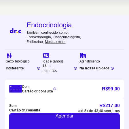
Endocrinologia
Também conhecido como:
Endocrinologia, Endocrinologista,
Endócrino
,
Mostrar mais
Sexo biológico
Idade (anos)
Atendimento
16
-
Indiferente
Na nossa unidade
mín.
máx.
Com
R$
99,00
Cartão dr.consulta
R$
217,00
Sem
Cartão dr.consulta
até
5
x de
43,40
sem juros
Agendar