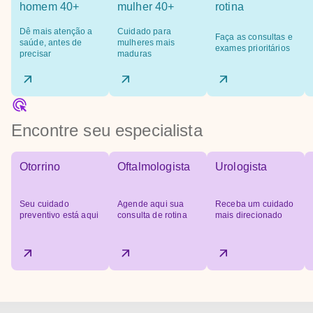
homem 40+
mulher 40+
rotina
Dê mais atenção a
Cuidado para
Faça as consultas e
saúde, antes de
mulheres mais
exames prioritários
precisar
maduras
Encontre seu especialista
Otorrino
Oftalmologista
Urologista
Seu cuidado
Agende aqui sua
Receba um cuidado
preventivo está aqui
consulta de rotina
mais direcionado