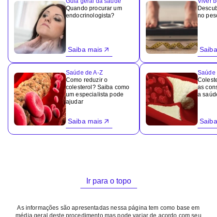
Guia geral da saúde
Viver 
Quando procurar um
Descub
endocrinologista?
no peso
Saiba mais
Saiba
Saúde de A-Z
Saúde 
Como reduzir o
Coleste
colesterol? Saiba como
as con
um especialista pode
a saúd
ajudar
Saiba mais
Saiba
Ir para o topo
As informações são apresentadas nessa página tem como base em
média geral deste procedimento mas pode variar de acordo com seu