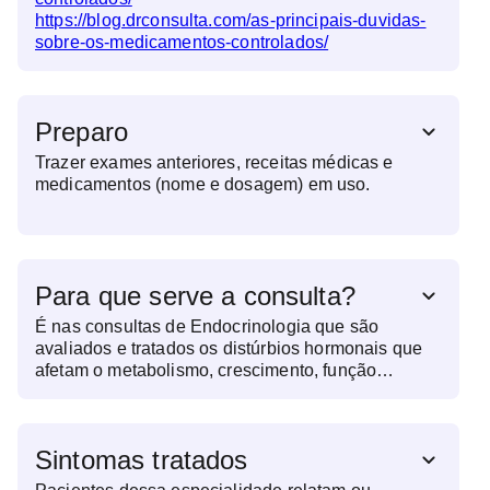
https://blog.drconsulta.com/as-principais-duvidas-
sobre-os-medicamentos-controlados/
Preparo
Trazer exames anteriores, receitas médicas e
medicamentos (nome e dosagem) em uso.
Para que serve a consulta?
É nas consultas de Endocrinologia que são
avaliados e tratados os distúrbios hormonais que
afetam o metabolismo, crescimento, função
reprodutiva e diversas outras funções corporais.
Assim, o especialista investiga alterações na
produção de hormônios por glândulas como
Sintomas tratados
tireoide, pâncreas, hipófise e suprarrenais, que
podem influenciar o peso, o humor, a disposição e