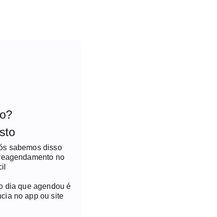
to?
sto
nós sabemos disso
 reagendamento no
il
no dia que agendou é
cia no app ou site