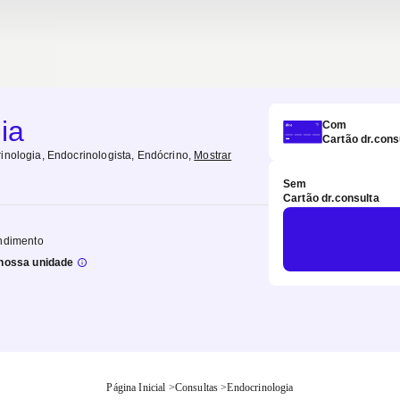
ia
Com
Cartão dr.cons
inologia, Endocrinologista, Endócrino
,
Mostrar
Sem
Cartão dr.consulta
ndimento
nossa unidade
Página Inicial
>
Consultas
>
Endocrinologia