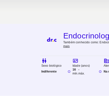
Endocrinolog
Também conhecido como:
Endocr
mais
Sexo biológico
Idade (anos)
Ate
16
-
Indiferente
Na 
mín.
máx.