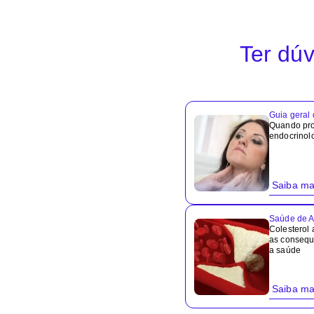
Ter dúv
Guia geral
Quando pr
endocrinol
Saiba ma
Saúde de A
Colesterol 
as consequ
a saúde
Saiba ma