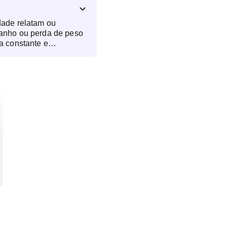
dade relatam ou
anho ou perda de peso
a constante e
 ciclo menstrual ou
siva de cabelo; sudorese
s; aumento ou
ntade de urinar;
uentes; dificuldade de
memória; e alterações
tente ou ressecamento