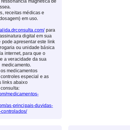
, ressonância magnética de
óssea.
s, receitas médicas e
dosagem) em uso.
valida.drconsulta.com/
para
assinatura digital em sua
 pode apresentar este link
rogaria ou unidade básica
a internet, para que o
te a veracidade da sua
eu medicamento.
e os medicamentos
 controles especial e as
s links abaixo
 consulta:
.com/medicamentos-
com/as-principais-duvidas-
controlados/