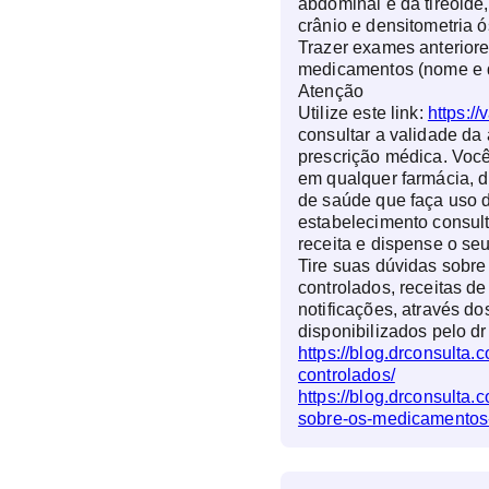
abdominal e da tireoide
crânio e densitometria 
Trazer exames anteriore
medicamentos (nome e 
Atenção
Utilize este link:
https://
consultar a validade da 
prescrição médica. Você
em qualquer farmácia, d
de saúde que faça uso d
estabelecimento consul
receita e dispense o s
Tire suas dúvidas sobr
controlados, receitas de
notificações, através do
disponibilizados pelo dr
https://blog.drconsulta
controlados/
https://blog.drconsulta.
sobre-os-medicamentos-