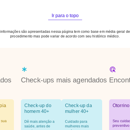
Ir para o topo
 informações são apresentadas nessa página tem como base em média geral de
procedimento mas pode variar de acordo com seu histórico médico.
ados
Check-ups mais agendados
Encont
pia
Check-up do
Check-up da
Otorrino
homem 40+
mulher 40+
 sua
Seu cuida
Dê mais atenção a
Cuidado para
preventivo
saúde, antes de
mulheres mais