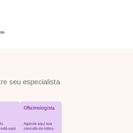
ste
re seu especialista
Oftalmologista
do
Agende aqui sua
 está aqui
consulta de rotina