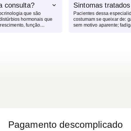
a consulta?
Sintomas tratados
ocrinologia que são
Pacientes dessa especiali
 distúrbios hormonais que
costumam se queixar de: g
crescimento, função
sem motivo aparente; fadig
utras funções corporais.
indisposição; alterações no
vestiga alterações na
infertilidade; queda exces
por glândulas como
intensa ou mãos e pés frio
fise e suprarrenais, que
diminuição da sede e da vo
o, o humor, a disposição e
palpitações e tremores freq
de diagnosticar doenças
concentração e lapsos de 
ermite monitorar condições
na pele, como acne persis
e hipotireoidismo,
excessivo.
s graves. O
 auxilia na reposição
ilíbrio da puberdade,
ias específicas. Exames
em podem ser solicitados
ciso, permitindo um
ado e baseado nas
te.
Pagamento descomplicado