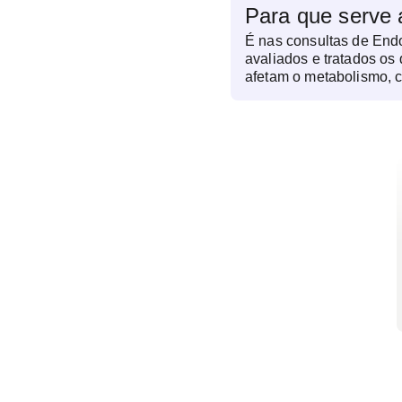
Para que serve 
É nas consultas de End
avaliados e tratados os
afetam o metabolismo, 
reprodutiva e diversas o
Assim, o especialista in
produção de hormônios 
tireoide, pâncreas, hipó
podem influenciar o pes
até a fertilidade. Além 
hormonais, a consulta p
crônicas como diabetes 
prevenindo complicaçõe
endocrinologista também
hormonal, seja para equ
menopausa ou deficiênc
laboratoriais e de imag
para um diagnóstico pre
tratamento individualiz
necessidades do pacien