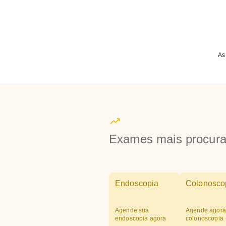
As
Exames mais procur
Endoscopia
Colonosco
Agende sua
Agende agora
endoscopia agora
colonoscopia