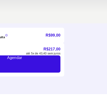
R$
99,00
ulta
R$
217,00
até
5
x de
43,40
sem juros
Agendar