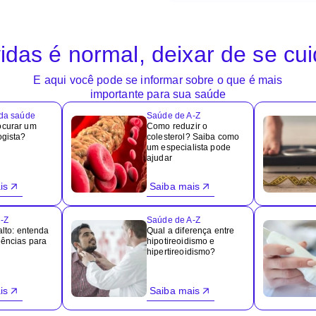
idas é normal, deixar de se cu
E aqui você pode se informar sobre o que é mais
importante para sua saúde
 da saúde
Saúde de A-Z
ocurar um
Como reduzir o
ogista?
colesterol? Saiba como
um especialista pode
ajudar
is
Saiba mais
-Z
Saúde de A-Z
alto: entenda
Qual a diferença entre
ências para
hipotireoidismo e
hipertireoidismo?
is
Saiba mais