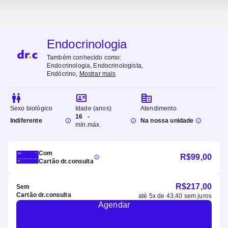
Endocrinologia
Também conhecido como:
Endocrinologia, Endocrinologista,
Endócrino
,
Mostrar mais
Sexo biológico
Idade (anos)
Atendimento
16
-
Indiferente
Na nossa unidade
mín.
máx.
Com
R$
99,00
Cartão dr.consulta
R$
217,00
Sem
Cartão dr.consulta
até
5
x de
43,40
sem juros
Agendar