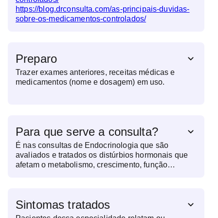
https://blog.drconsulta.com/as-principais-duvidas-
sobre-os-medicamentos-controlados/
Preparo
Trazer exames anteriores, receitas médicas e
medicamentos (nome e dosagem) em uso.
Para que serve a consulta?
É nas consultas de Endocrinologia que são
avaliados e tratados os distúrbios hormonais que
afetam o metabolismo, crescimento, função
reprodutiva e diversas outras funções corporais.
Assim, o especialista investiga alterações na
produção de hormônios por glândulas como
Sintomas tratados
tireoide, pâncreas, hipófise e suprarrenais, que
podem influenciar o peso, o humor, a disposição e