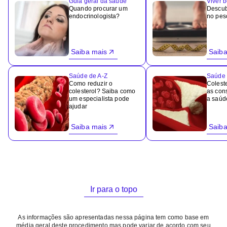
Guia geral da saúde
Viver 
Quando procurar um
Descub
endocrinologista?
no peso
Saiba mais
Saiba
Saúde de A-Z
Saúde 
Como reduzir o
Coleste
colesterol? Saiba como
as con
um especialista pode
a saúd
ajudar
Saiba mais
Saiba
Ir para o topo
As informações são apresentadas nessa página tem como base em
média geral deste procedimento mas pode variar de acordo com seu