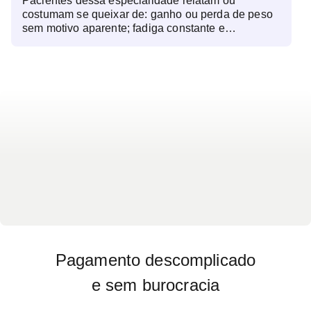
Pacientes dessa especialidade relatam ou
até a fertilidade. Além de diagnosticar doenças
costumam se queixar de: ganho ou perda de peso
hormonais, a consulta permite monitorar condições
sem motivo aparente; fadiga constante e
crônicas como diabetes e hipotireoidismo,
indisposição; alterações no ciclo menstrual ou
prevenindo complicações graves. O
infertilidade; queda excessiva de cabelo; sudorese
endocrinologista também auxilia na reposição
intensa ou mãos e pés frios; aumento ou
hormonal, seja para equilíbrio da puberdade,
diminuição da sede e da vontade de urinar;
menopausa ou deficiências específicas. Exames
palpitações e tremores frequentes; dificuldade de
laboratoriais e de imagem podem ser solicitados
concentração e lapsos de memória; e alterações
para um diagnóstico preciso, permitindo um
na pele, como acne persistente ou ressecamento
tratamento individualizado e baseado nas
excessivo.
necessidades do paciente.
Pagamento descomplicado
e sem burocracia