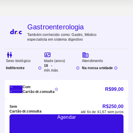
Gastroenterologia
Também conhecido como:
Gastro, Médico
especialista em sistema digestivo
Sexo biológico
Idade (anos)
Atendimento
16
-
Indiferente
Na nossa unidade
mín.
máx.
Com
R$
99,00
Cartão dr.consulta
R$
250,00
Sem
Cartão dr.consulta
até
6
x de
41,67
sem juros
Agendar