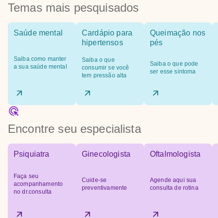
Temas mais pesquisados
Saúde mental
Cardápio para
Queimação nos
hipertensos
pés
Saiba como manter
Saiba o que
Saiba o que pode
a sua saúde mental
consumir se você
ser esse sintoma
tem pressão alta
Encontre seu especialista
Psiquiatra
Ginecologista
Oftalmologista
Faça seu
Cuide-se
Agende aqui sua
acompanhamento
preventivamente
consulta de rotina
no dr.consulta