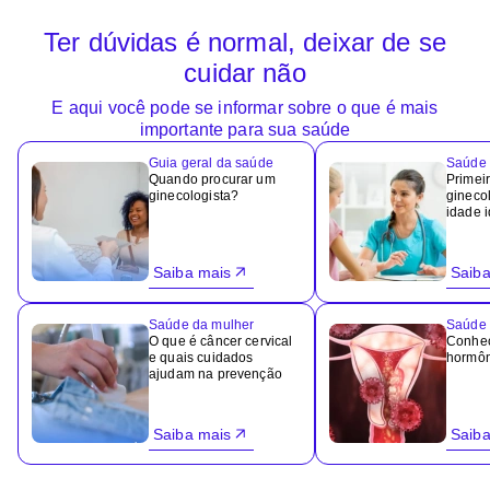
Ter dúvidas é normal, deixar de se
cuidar não
E aqui você pode se informar sobre o que é mais
importante para sua saúde
Guia geral da saúde
Saúde 
Quando procurar um
Primeir
ginecologista?
ginecol
idade 
Saiba mais
Saiba
Saúde da mulher
Saúde 
O que é câncer cervical
Conheç
e quais cuidados
hormôn
ajudam na prevenção
Saiba mais
Saiba