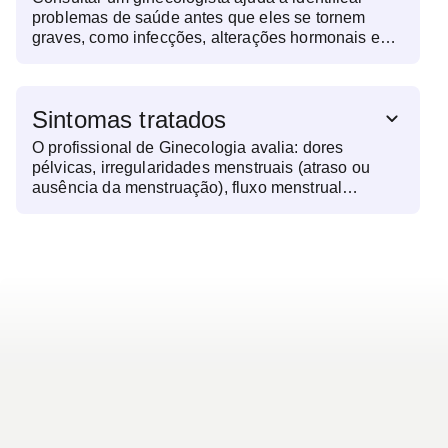
problemas de saúde antes que eles se tornem
graves, como infecções, alterações hormonais e
doenças mais sérias como o câncer de colo do
útero. É também uma oportunidade para
orientações sobre planejamento familiar, saúde
Sintomas tratados
menstrual e menopausa.
O profissional de Ginecologia avalia: dores
pélvicas, irregularidades menstruais (atraso ou
ausência da menstruação), fluxo menstrual
excessivo, sangramentos fora do período
menstrual, corrimento vaginal anormal, coceira ou
irritação na região íntima, dor durante as relações
sexuais e sintomas da menopausa, como ondas de
calor.