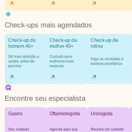
Check-ups mais agendados
Check-up do
Check-up da
Check-up de
homem 40+
mulher 40+
rotina
Dê mais atenção a
Cuidado para
Faça as consultas e
saúde, antes de
mulheres mais
exames prioritários
precisar
maduras
Encontre seu especialista
Gastro
Oftalmologista
Urologista
Seu cuidado
Agende aqui sua
Receba um cuidado