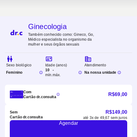
Ginecologia
Também conhecido como:
Gineco, Go,
Médico especialista no organismo da
mulher e seus órgãos sexuais
Sexo biológico
Idade (anos)
Atendimento
10
-
Feminino
Na nossa unidade
mín.
máx.
Com
R$
69,00
Cartão dr.consulta
R$
149,00
Sem
Cartão dr.consulta
até
3
x de
49,67
sem juros
Agendar