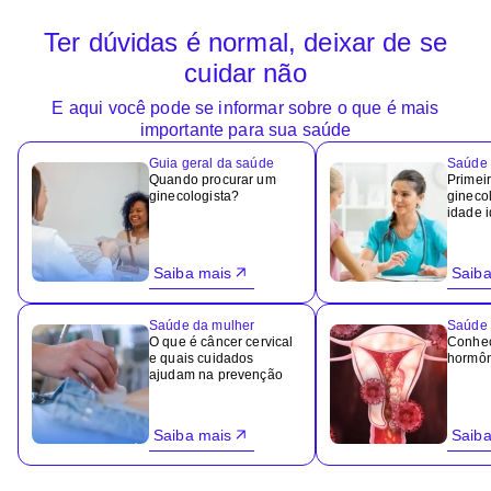
Ter dúvidas é normal, deixar de se
cuidar não
E aqui você pode se informar sobre o que é mais
importante para sua saúde
Guia geral da saúde
Saúde 
Quando procurar um
Primeir
ginecologista?
ginecol
idade 
Saiba mais
Saiba
Saúde da mulher
Saúde 
O que é câncer cervical
Conheç
e quais cuidados
hormôn
ajudam na prevenção
Saiba mais
Saiba