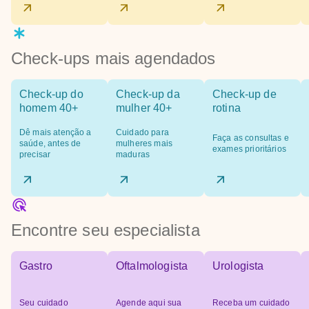
Check-ups mais agendados
Check-up do
Check-up da
Check-up de
homem 40+
mulher 40+
rotina
Dê mais atenção a
Cuidado para
Faça as consultas e
saúde, antes de
mulheres mais
exames prioritários
precisar
maduras
Encontre seu especialista
Gastro
Oftalmologista
Urologista
Seu cuidado
Agende aqui sua
Receba um cuidado