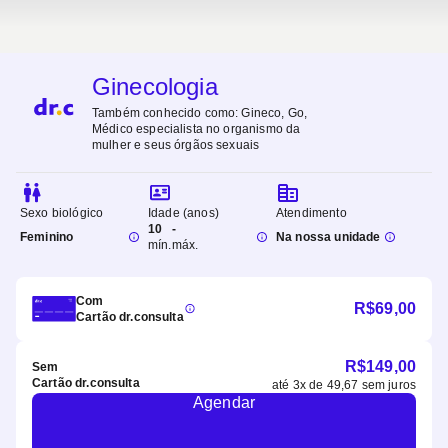
Ginecologia
Também conhecido como:
Gineco, Go,
Médico especialista no organismo da
mulher e seus órgãos sexuais
Sexo biológico
Idade (anos)
Atendimento
10
-
Feminino
Na nossa unidade
mín.
máx.
Com
R$
69,00
Cartão dr.consulta
R$
149,00
Sem
Cartão dr.consulta
até
3
x de
49,67
sem juros
Agendar