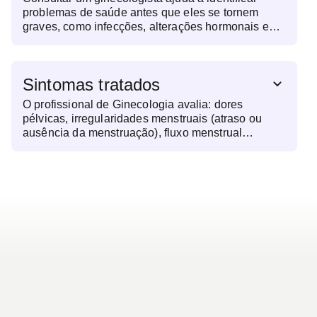
problemas de saúde antes que eles se tornem
graves, como infecções, alterações hormonais e
doenças mais sérias como o câncer de colo do
útero. É também uma oportunidade para
orientações sobre planejamento familiar, saúde
Sintomas tratados
menstrual e menopausa.
O profissional de Ginecologia avalia: dores
pélvicas, irregularidades menstruais (atraso ou
ausência da menstruação), fluxo menstrual
excessivo, sangramentos fora do período
menstrual, corrimento vaginal anormal, coceira ou
irritação na região íntima, dor durante as relações
sexuais e sintomas da menopausa, como ondas de
calor.