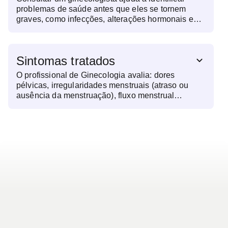
problemas de saúde antes que eles se tornem
graves, como infecções, alterações hormonais e
doenças mais sérias como o câncer de colo do
útero. É também uma oportunidade para
orientações sobre planejamento familiar, saúde
Sintomas tratados
menstrual e menopausa.
O profissional de Ginecologia avalia: dores
pélvicas, irregularidades menstruais (atraso ou
ausência da menstruação), fluxo menstrual
excessivo, sangramentos fora do período
menstrual, corrimento vaginal anormal, coceira ou
irritação na região íntima, dor durante as relações
sexuais e sintomas da menopausa, como ondas de
calor.