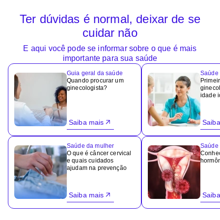
Ter dúvidas é normal, deixar de se
cuidar não
E aqui você pode se informar sobre o que é mais
importante para sua saúde
Guia geral da saúde
Saúde 
Quando procurar um
Primeir
ginecologista?
ginecol
idade 
Saiba mais
Saiba
Saúde da mulher
Saúde 
O que é câncer cervical
Conheç
e quais cuidados
hormôn
ajudam na prevenção
Saiba mais
Saiba