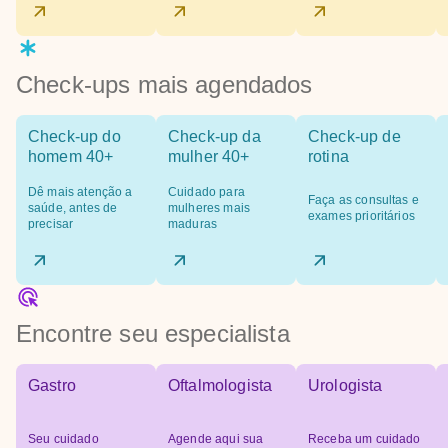
Check-ups mais agendados
Check-up do
Check-up da
Check-up de
homem 40+
mulher 40+
rotina
Dê mais atenção a
Cuidado para
Faça as consultas e
saúde, antes de
mulheres mais
exames prioritários
precisar
maduras
Encontre seu especialista
Gastro
Oftalmologista
Urologista
Seu cuidado
Agende aqui sua
Receba um cuidado