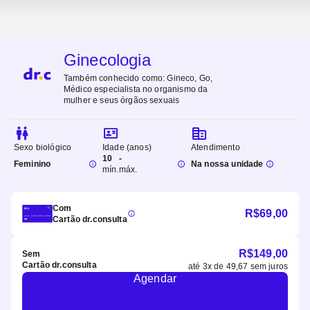
Ginecologia
Também conhecido como:
Gineco, Go,
Médico especialista no organismo da
mulher e seus órgãos sexuais
Sexo biológico
Idade (anos)
Atendimento
10
-
Feminino
Na nossa unidade
mín.
máx.
Com
R$
69,00
Cartão dr.consulta
R$
149,00
Sem
Cartão dr.consulta
até
3
x de
49,67
sem juros
Agendar