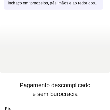
diagnóstico precoce são fundamentais para evitar
inchaço em tornozelos, pés, mãos e ao redor dos
complicações graves, como insuficiência renal e a
olhos, conhecido como edema, além de perda de
necessidade de diálise ou transplante. Pacientes
peso sem explicação aparente. Náuseas, vômitos
com histórico familiar de doenças renais ou que
e dores ósseas também podem estar associadas a
apresentam fatores de risco devem buscar
problemas renais. Outra manifestação comum é a
acompanhamento regular para garantir o bom
redução do volume urinário, indicando possíveis
funcionamento dos rins.
alterações na filtração do sangue e na eliminação
de líquidos pelo organismo. Esses sintomas
podem sinalizar disfunções nos rins e exigem
avaliação especializada para diagnóstico preciso e
tratamento adequado.
Pagamento descomplicado
e sem burocracia
Pix