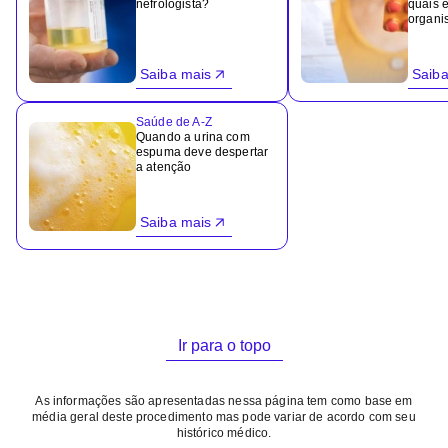
nefrologista?
quais e
organi
Saiba mais
Saiba
Saúde de A-Z
Quando a urina com
espuma deve despertar
a atenção
Saiba mais
Ir para o topo
As informações são apresentadas nessa página tem como base em
média geral deste procedimento mas pode variar de acordo com seu
histórico médico.