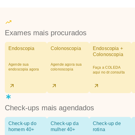
Exames mais procurados
Endoscopia
Colonoscopia
Endoscopia +
Colonoscopia
Agende sua
Agende agora sua
Faça a COLEDA
endoscopia agora
colonoscopia
aqui no dr.consulta
Check-ups mais agendados
Check-up do
Check-up da
Check-up de
homem 40+
mulher 40+
rotina