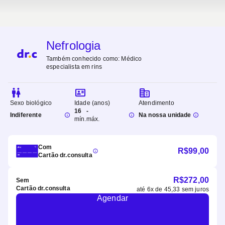
Nefrologia
Também conhecido como:
Médico
especialista em rins
Sexo biológico
Idade (anos)
Atendimento
16
-
Indiferente
Na nossa unidade
mín.
máx.
Com
R$
99,00
Cartão dr.consulta
R$
272,00
Sem
Cartão dr.consulta
até
6
x de
45,33
sem juros
Agendar