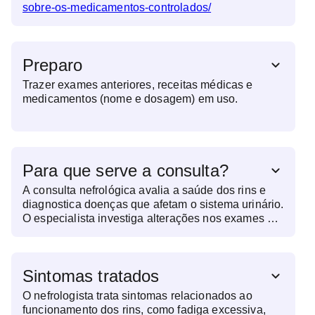
sobre-os-medicamentos-controlados/
Preparo
Trazer exames anteriores, receitas médicas e
medicamentos (nome e dosagem) em uso.
Para que serve a consulta?
A consulta nefrológica avalia a saúde dos rins e
diagnostica doenças que afetam o sistema urinário.
O especialista investiga alterações nos exames de
função renal, casos de pressão alta resistente,
inchaço sem explicação e sintomas relacionados à
eliminação da urina. Além disso, acompanha
Sintomas tratados
pacientes com doenças crônicas, como diabetes e
hipertensão, que podem comprometer a função
O nefrologista trata sintomas relacionados ao
renal ao longo do tempo. A prevenção e o
funcionamento dos rins, como fadiga excessiva,