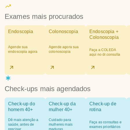
Exames mais procurados
Endoscopia
Colonoscopia
Endoscopia +
Colonoscopia
Agende sua
Agende agora sua
Faça a COLEDA
endoscopia agora
colonoscopia
aqui no dr.consulta
Check-ups mais agendados
Check-up do
Check-up da
Check-up de
homem 40+
mulher 40+
rotina
Dê mais atenção a
Cuidado para
Faça as consultas e
saúde, antes de
mulheres mais
exames prioritários
precisar
maduras