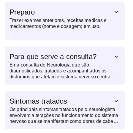
Preparo
Trazer exames anteriores, receitas médicas e
medicamentos (nome e dosagem) em uso.
Para que serve a consulta?
É na consulta de Neurologia que são
diagnosticados, tratados e acompanhados os
distúrbios que afetam o sistema nervoso central e
periférico, incluindo o cérebro, a medula espinhal e
os nervos. Esse acompanhamento regular é
essencial para o controle de condições crônicas,
Sintomas tratados
como epilepsia, enxaqueca e doenças
neurodegenerativas. Portanto, pacientes que
Os principais sintomas tratados pelo neurologista
apresentam alterações neurológicas súbitas ou
envolvem alterações no funcionamento do sistema
progressivas devem buscar essa avaliação
nervoso que se manifestam como dores de cabeça,
precoce para evitar complicações.
esquecimentos e falhas de memória, tremores ou