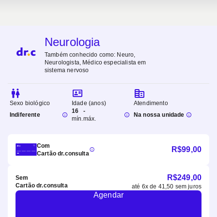
Neurologia
Também conhecido como:
Neuro,
Neurologista, Médico especialista em
sistema nervoso
Sexo biológico
Idade (anos)
Atendimento
16
-
Indiferente
Na nossa unidade
mín.
máx.
Com
R$
99,00
Cartão dr.consulta
R$
249,00
Sem
Cartão dr.consulta
até
6
x de
41,50
sem juros
Agendar