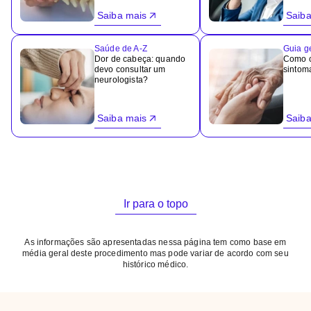
Saiba mais
Saiba
Saúde de A-Z
Guia g
Dor de cabeça: quando
Como c
devo consultar um
sintom
neurologista?
Saiba mais
Saiba
Ir para o topo
As informações são apresentadas nessa página tem como base em
média geral deste procedimento mas pode variar de acordo com seu
histórico médico.