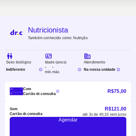
Nutricionista
Também conhecido como:
Nutrição
Sexo biológico
Idade (anos)
Atendimento
-
-
Indiferente
Na nossa unidade
mín.
máx.
Com
R$
75,00
Cartão dr.consulta
R$
121,00
Sem
Cartão dr.consulta
até
3
x de
40,33
sem juros
Agendar