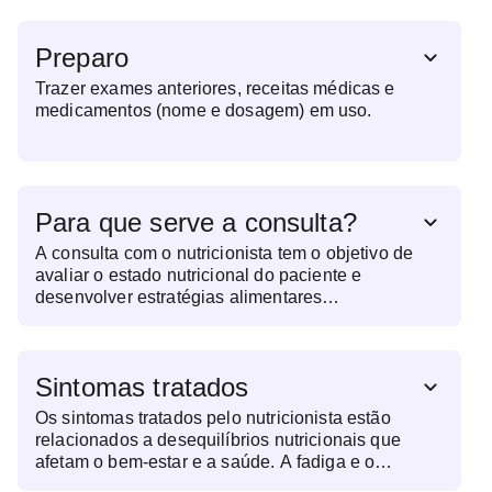
Preparo
Trazer exames anteriores, receitas médicas e
medicamentos (nome e dosagem) em uso.
Para que serve a consulta?
A consulta com o nutricionista tem o objetivo de
avaliar o estado nutricional do paciente e
desenvolver estratégias alimentares
personalizadas para promover a saúde, prevenir
doenças e auxiliar no tratamento de condições
clínicas específicas. Para isso, o profissional
Sintomas tratados
analisa hábitos alimentares, deficiências
nutricionais, composição corporal e fatores
Os sintomas tratados pelo nutricionista estão
metabólicos que possam impactar o bem-estar.
relacionados a desequilíbrios nutricionais que
Além do planejamento alimentar, o
afetam o bem-estar e a saúde. A fadiga e o
acompanhamento nutricional é fundamental para
cansaço excessivo sem causa aparente podem