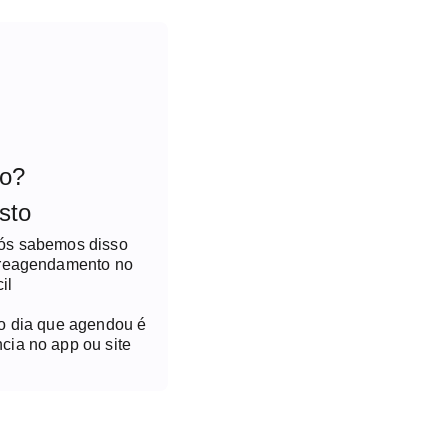
to?
sto
nós sabemos disso
 reagendamento no
il
no dia que agendou é
cia no app ou site