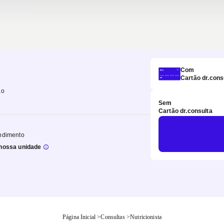
Com
Cartão dr.cons
ão
Sem
Cartão dr.consulta
ndimento
nossa unidade
Página Inicial
>
Consultas
>
Nutricionista