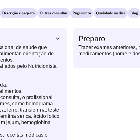
Descrição e preparo
Outras consultas
Pagamento
Qualidade médica
Blog
Preparo
issional de saúde que
Trazer exames anteriores, 
limentar, orientação de
medicamentos (nome e do
mentos.
liados pelo Nutricionista
ada;
 alimentos.
onsulta, o profissional
xames, como hemograma
, ferro, transferrina, teste
erritina sérica, ácido fólico,
 em jejum, hemoglobina
s, receitas médicas e