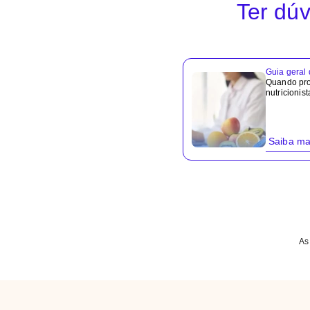
Ter dúv
Guia geral
Quando pr
nutricionis
Saiba ma
As