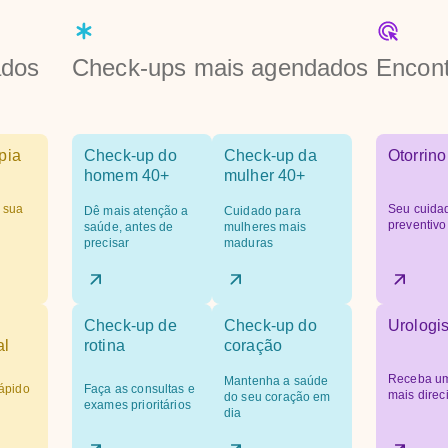
ados
Check-ups mais agendados
Encont
pia
Check-up do
Check-up da
Otorrino
homem 40+
mulher 40+
 sua
Seu cuida
Dê mais atenção a
Cuidado para
preventivo
saúde, antes de
mulheres mais
precisar
maduras
Check-up de
Check-up do
Urologis
al
rotina
coração
Receba um
Mantenha a saúde
ápido
Faça as consultas e
mais dire
do seu coração em
exames prioritários
dia