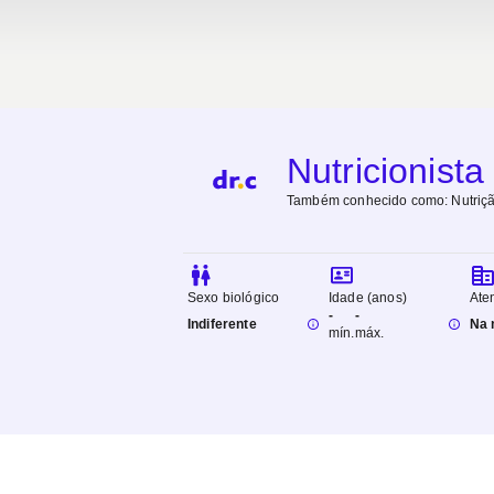
Nutricionista
Também conhecido como:
Nutriç
Sexo biológico
Idade (anos)
Ate
-
-
Indiferente
Na 
mín.
máx.