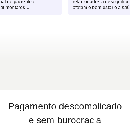
onal do paciente e
relacionados a desequilíbri
 alimentares
afetam o bem-estar e a saú
mover a saúde, prevenir
cansaço excessivo sem ca
ratamento de condições
indicar deficiências nutrici
a isso, o profissional
perder ou ganhar peso de 
res, deficiências
estar ligada a hábitos ali
 corporal e fatores
condições metabólicas. Qu
 impactar o bem-estar.
frágeis e pele ressecada p
imentar, o
carências de vitaminas e m
onal é fundamental para
abdominal e desconforto di
bitos de forma equilibrada
podem estar associados a i
do melhorias na qualidade
alimentares ou má digestão
como fome excessiva ou fal
r, controle de doenças
prolongada, podem afetar 
alimentação para atender
Dificuldades intestinais, 
as (como gestação ou
diarreia frequente, podem i
m passar por uma avaliação
microbiota intestinal. Dor
relação com a alimentação.
Pagamento descomplicado
nos níveis de açúcar no sa
elevado podem indicar risc
e sem burocracia
exigem ajustes na dieta.