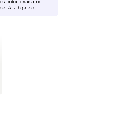
os nutricionais que
de. A fadiga e o
usa aparente podem
onais. A dificuldade para
forma saudável pode
mentares inadequados ou
eda de cabelo, unhas
odem ser sinais de
inerais. Inchaço
gestivo recorrente
ntolerâncias
. Alterações no apetite,
ta de apetite
a nutrição adequada.
como constipação ou
ndicar desequilíbrios na
es de cabeça podem ter
 Além disso, alterações
ngue e colesterol
os metabólicos e