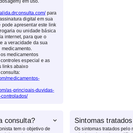
dosagem) em uso.
valida.drconsulta.com/
para
assinatura digital em sua
 pode apresentar este link
rogaria ou unidade básica
a internet, para que o
te a veracidade da sua
eu medicamento.
e os medicamentos
 controles especial e as
s links abaixo
 consulta:
.com/medicamentos-
com/as-principais-duvidas-
controlados/
a consulta?
Sintomas tratados
onista tem o objetivo de
Os sintomas tratados pelo n