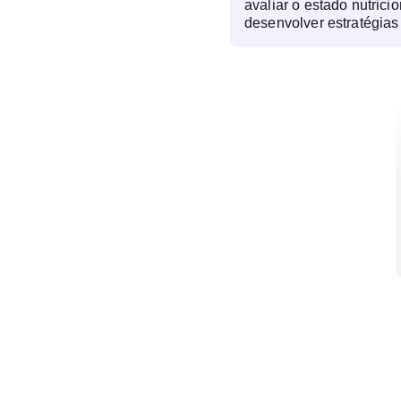
avaliar o estado nutrici
desenvolver estratégias
personalizadas para pro
doenças e auxiliar no t
clínicas específicas. Par
analisa hábitos alimenta
nutricionais, composição
metabólicos que possam
Além do planejamento al
acompanhamento nutrici
orientar mudanças de há
e sustentável, garantin
de vida. Pessoas que buscam emagrecimento,
ganho de massa muscula
crônicas ou ajustes na 
necessidades específic
prática esportiva) deve
nutricional periódica.