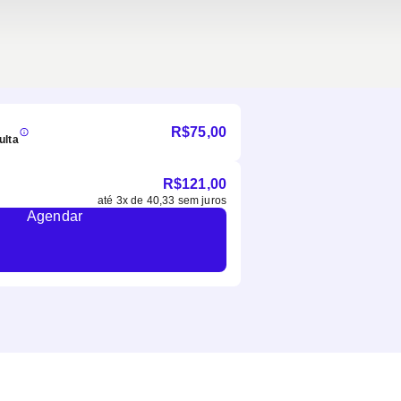
R$
75,00
ulta
R$
121,00
até
3
x de
40,33
sem juros
Agendar