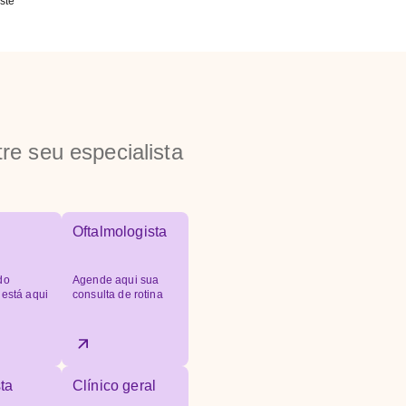
ste
re seu especialista
Oftalmologista
do
Agende aqui sua
 está aqui
consulta de rotina
ta
Clínico geral