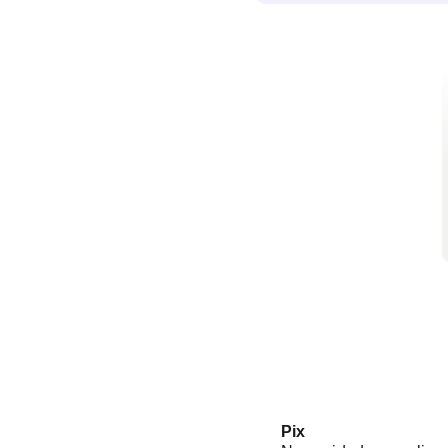
ativamente da saúde do
não pode ser deixado pa
Pix