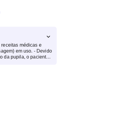
, receitas médicas e
agem) em uso. - Devido
o da pupila, o paciente
 Se já usar
, levar para a consulta
- Suspender o uso de
 dias antes do exame
vação: Nesta consulta
nte de contato.