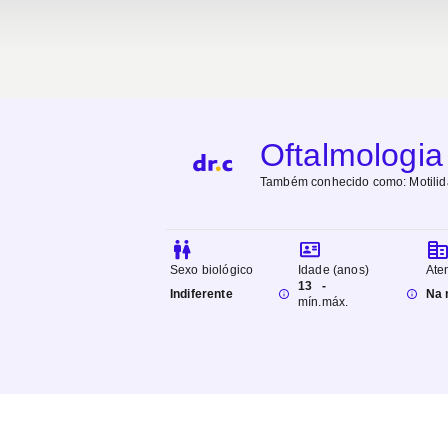
Oftalmologia
Também conhecido como:
Motili
Sexo biológico
Idade (anos)
Ate
13
-
Indiferente
Na 
mín.
máx.