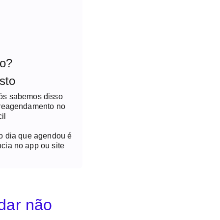
to?
sto
nós sabemos disso
 reagendamento no
il
no dia que agendou é
cia no app ou site
idar não