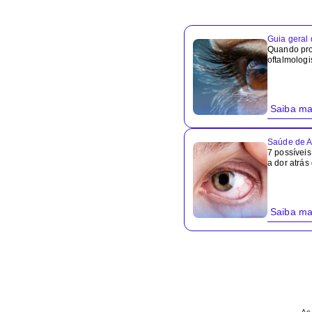
Guia geral
Quando pr
oftalmologi
Saiba ma
Saúde de A
7 possívei
a dor atrás
Saiba ma