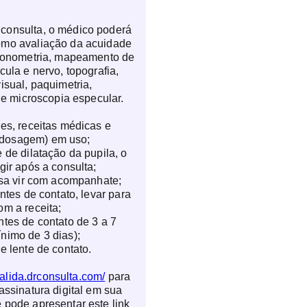
consulta, o médico poderá
omo avaliação da acuidade
 tonometria, mapeamento de
cula e nervo, topografia,
isual, paquimetria,
a e microscopia especular.
res, receitas médicas e
dosagem) em uso;
 de dilatação da pupila, o
gir após a consulta;
cisa vir com acompanhate;
entes de contato, levar para
om a receita;
ntes de contato de 3 a 7
nimo de 3 dias);
e lente de contato.
valida.drconsulta.com/
para
assinatura digital em sua
 pode apresentar este link