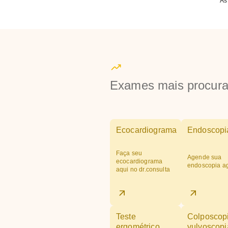
As
Exames mais procur
Ecocardiograma
Endoscopi
Faça seu
Agende sua
ecocardiograma
endoscopia a
aqui no dr.consulta
Teste
Colposcop
ergométrico
vulvoscopi