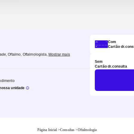
Com
Cartão dr.cons
dade, Oftalmo, Oftalmologista
,
Mostrar mais
Sem
Cartão dr.consulta
ndimento
nossa unidade
Página Inicial
>
Consultas
>
Oftalmologia