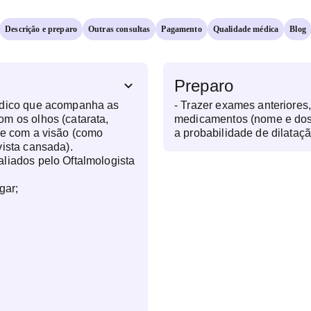
Descrição e preparo
Outras consultas
Pagamento
Qualidade médica
Blog
Preparo
édico que acompanha as
- Trazer exames anteriores
m os olhos (catarata,
medicamentos (nome e dos
 e com a visão (como
a probabilidade de dilataçã
vista cansada).
não deverá dirigir após a consulta. -
liados pelo Oftalmologista
óculos ou lentes de contato
juntamente com a receita. 
gar;
lentes de contato de 3 a 7
(mínimo de 3 dias) - Obser
não é realizado teste de le
;