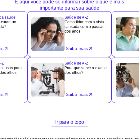
E aqui você pode se informar sobre o que é mais
importante para sua saúde
 da saúde
Saúde de A-Z
ocurar um
Como lidar com a vista
sta?
cansada com o passar
dos anos
is
Saiba mais
-Z
Saúde de A-Z
s causas para
Para que serve o exame
 dos olhos
dos olhos?
is
Saiba mais
Ir para o topo