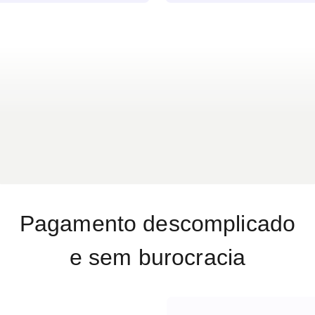
s olhos é um cuidado que
sensibilidade à luz e dores
ra depois,
Pagamento descomplicado
e sem burocracia