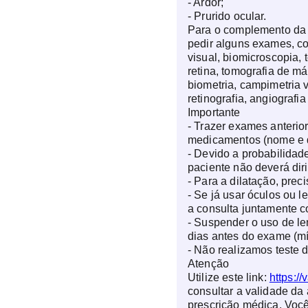
- Ardor;
- Prurido ocular.
Para o complemento da 
pedir alguns exames, c
visual, biomicroscopia,
retina, tomografia de má
biometria, campimetria v
retinografia, angiografi
Importante
- Trazer exames anterio
medicamentos (nome e 
- Devido a probabilidade
paciente não deverá diri
- Para a dilatação, pre
- Se já usar óculos ou l
a consulta juntamente c
- Suspender o uso de le
dias antes do exame (mí
- Não realizamos teste d
Atenção
Utilize este link:
https://
consultar a validade da 
prescrição médica. Você