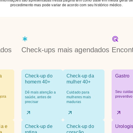
 informações são apresentadas nessa página tem como base em média geral de
procedimento mas pode variar de acordo com seu histórico médico.
ados
Check-ups mais agendados
Encont
a
Check-up do
Check-up da
Gastro
homem 40+
mulher 40+
Seu cuida
Dê mais atenção a
Cuidado para
gora
preventivo
saúde, antes de
mulheres mais
precisar
maduras
ia e
Check-up de
Check-up do
Urologis
a
rotina
coração