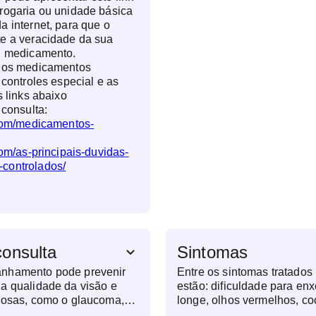
rogaria ou unidade básica
a internet, para que o
te a veracidade da sua
eu medicamento.
e os medicamentos
 controles especial e as
s links abaixo
 consulta:
.com/medicamentos-
com/as-principais-duvidas-
controlados/
consulta
Sintomas
anhamento pode prevenir
Entre os sintomas tratados 
a qualidade da visão e
estão: dificuldade para enx
ciosas, como o glaucoma,
longe, olhos vermelhos, co
s permanentes. Cuidar
olhos, visão embaçada, la